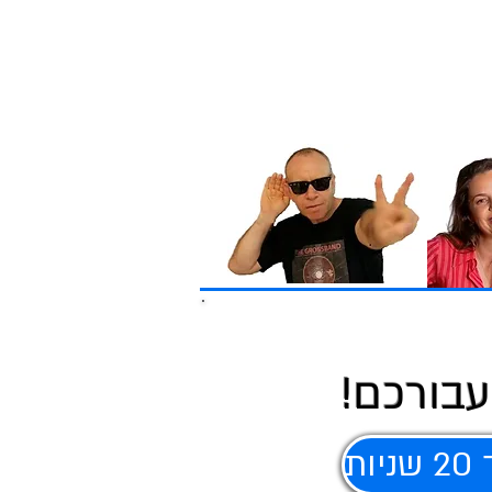
עבורכם!
ת