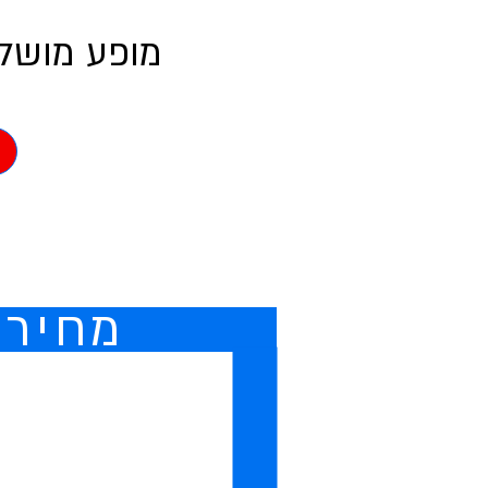
מופע מושלם
₪ מחיר ה
י