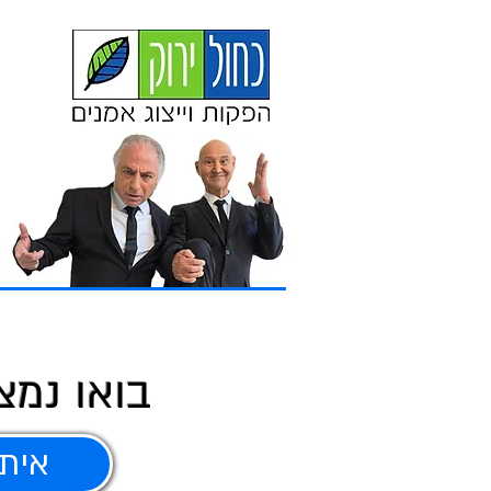
בואו נמצ
איתו