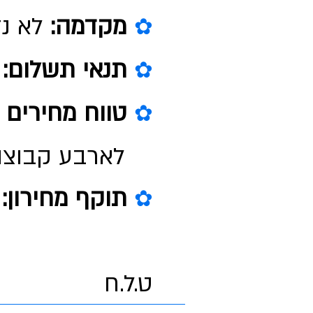
מקדמה:
לא נד
✿
תנאי תשלום:
ה
✿
טווח מחירים 
✿
לארבע קבוצות
תוקף מחירון:
ע
✿
ט.ל.ח