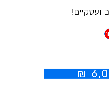
 ועסקיים!
ר
צילי ינקו