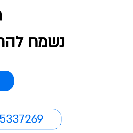
מ
נשמח להת
5337269