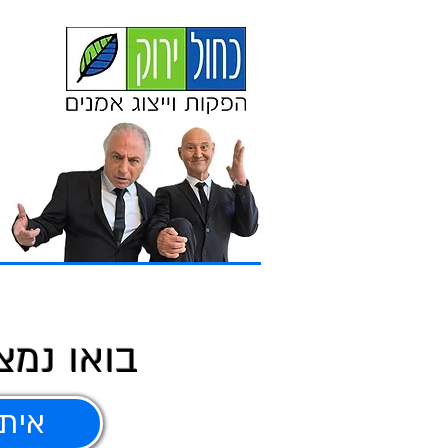
בואו נמצ
איתו