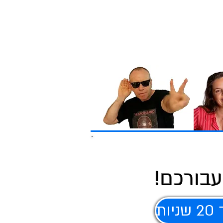
עבורכם!
ת