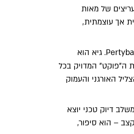
עריצים של מאות
שה אינטימית אך עוצמתית,
גיטרה בס הבסיסט שמאחורי המותג הבינלאומי Pertybass. גיא הוא
ת ה"פוקט" המדויק בכל
צליל האורגני והעמוק
שלב דיוק טכני יוצא
צב – הוא סיפור,